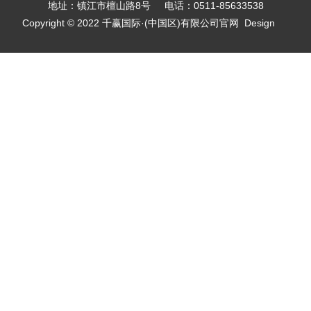
地址：镇江市檀山路8号
电话：0511-85633538
Copyright © 2022 千赢国际·(中国区)有限公司官网  Design