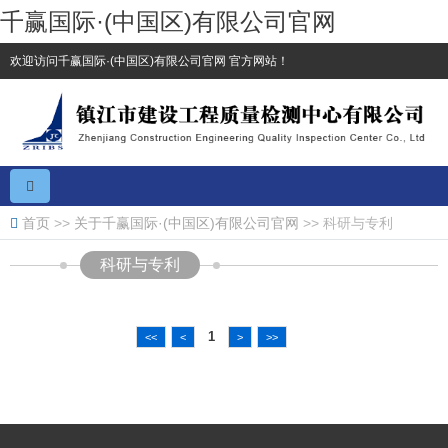
千赢国际·(中国区)有限公司官网
欢迎访问千赢国际·(中国区)有限公司官网 官方网站！
首页
>>
关于千赢国际·(中国区)有限公司官网
>> 科研与专利
科研与专利
1
<<
<
>
>>